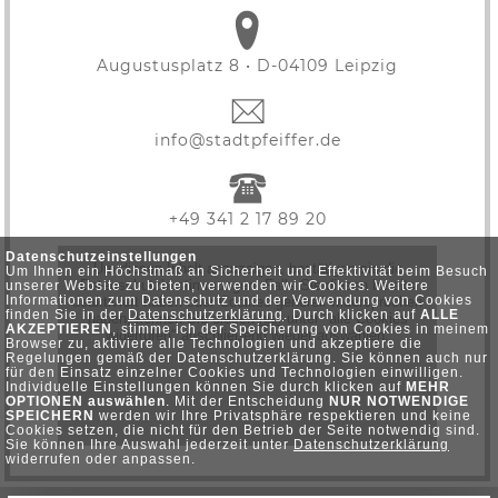
Augustusplatz 8 • D-04109 Leipzig
info@stadtpfeiffer.de
+49 341 2 17 89 20
Datenschutzeinstellungen
Um Ihnen ein Höchstmaß an Sicherheit und Effektivität beim Besuch
unserer Website zu bieten, verwenden wir Cookies. Weitere
Informationen zum Datenschutz und der Verwendung von Cookies
finden Sie in der
Datenschutzerklärung
. Durch klicken auf
ALLE
AKZEPTIEREN
, stimme ich der Speicherung von Cookies in meinem
Browser zu, aktiviere alle Technologien und akzeptiere die
Regelungen gemäß der Datenschutzerklärung. Sie können auch nur
für den Einsatz einzelner Cookies und Technologien einwilligen.
Individuelle Einstellungen können Sie durch klicken auf
MEHR
OPTIONEN auswählen
. Mit der Entscheidung
NUR NOTWENDIGE
SPEICHERN
werden wir Ihre Privatsphäre respektieren und keine
Cookies setzen, die nicht für den Betrieb der Seite notwendig sind.
Sie können Ihre Auswahl jederzeit unter
Datenschutzerklärung
widerrufen oder anpassen.